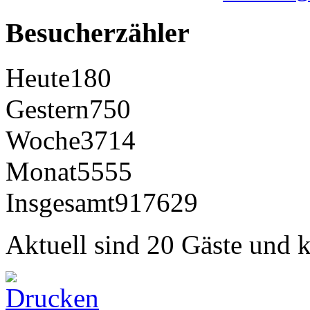
Besucherzähler
Heute
180
Gestern
750
Woche
3714
Monat
5555
Insgesamt
917629
Aktuell sind 20 Gäste und k