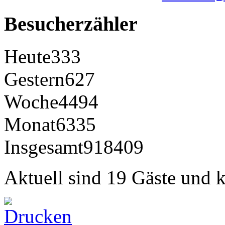
Besucherzähler
Heute
333
Gestern
627
Woche
4494
Monat
6335
Insgesamt
918409
Aktuell sind 19 Gäste und k