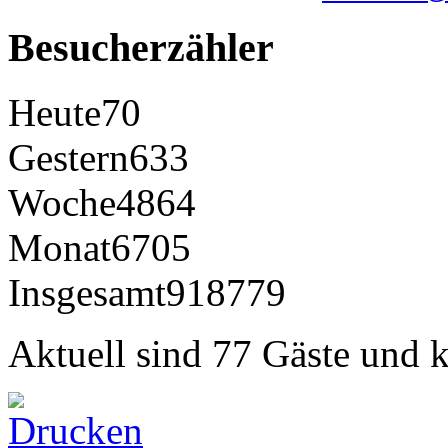
Besucherzähler
Heute
70
Gestern
633
Woche
4864
Monat
6705
Insgesamt
918779
Aktuell sind 77 Gäste und k