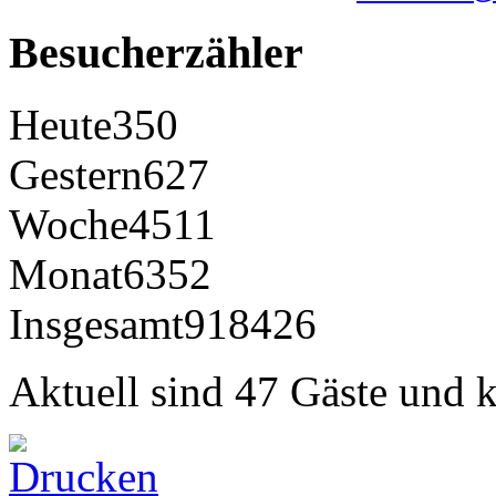
Besucherzähler
Heute
350
Gestern
627
Woche
4511
Monat
6352
Insgesamt
918426
Aktuell sind 47 Gäste und k