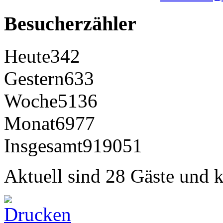
Besucherzähler
Heute
342
Gestern
633
Woche
5136
Monat
6977
Insgesamt
919051
Aktuell sind 28 Gäste und k