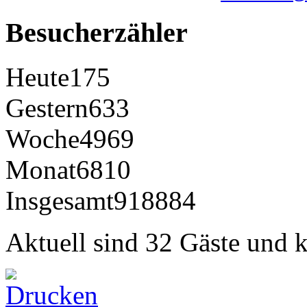
Besucherzähler
Heute
175
Gestern
633
Woche
4969
Monat
6810
Insgesamt
918884
Aktuell sind 32 Gäste und k