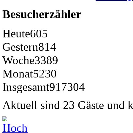
Besucherzähler
Heute
605
Gestern
814
Woche
3389
Monat
5230
Insgesamt
917304
Aktuell sind 23 Gäste und k