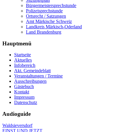
Sitzungsplan
Bürgermeistersprechstunde
Polizeisprechstunde
Ortsrecht / Satzungen
Amt Märkische Schweiz
Landkreis Märkisch-Oderland
Land Brandenburg
Hauptmenü
Startseite
Aktuelles
Infobereich
Akt. Gemeindeblatt
Veranstaltungen / Termine
Ausschreibungen
Gästebuch
Kontakt
Impressum
Datenschutz
Audioguide
Waldsieversdorf
EINST UND JETZT