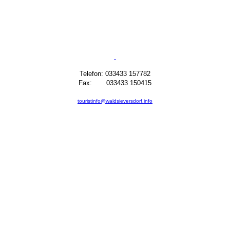
Telefon: 033433 157782
Fax: 033433 150415
touristinfo@waldsieversdorf.info