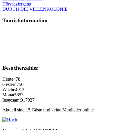
Hörspaziergang
DURCH DIE VILLENKOLONIE
Touristinformation
Besucherzähler
Heute
478
Gestern
750
Woche
4012
Monat
5853
Insgesamt
917927
Aktuell sind 15 Gäste und keine Mitglieder online