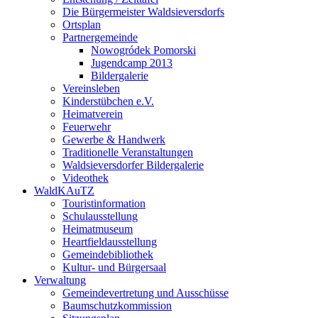
Die Bürgermeister Waldsieversdorfs
Ortsplan
Partnergemeinde
Nowogródek Pomorski
Jugendcamp 2013
Bildergalerie
Vereinsleben
Kinderstübchen e.V.
Heimatverein
Feuerwehr
Gewerbe & Handwerk
Traditionelle Veranstaltungen
Waldsieversdorfer Bildergalerie
Videothek
WaldKAuTZ
Touristinformation
Schulausstellung
Heimatmuseum
Heartfieldausstellung
Gemeindebibliothek
Kultur- und Bürgersaal
Verwaltung
Gemeindevertretung und Ausschüsse
Baumschutzkommission