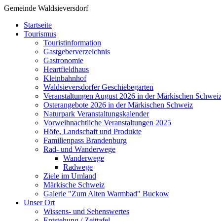
Gemeinde Waldsieversdorf
Startseite
Tourismus
Touristinformation
Gastgeberverzeichnis
Gastronomie
Heartfieldhaus
Kleinbahnhof
Waldsieversdorfer Geschiebegarten
Veranstaltungen August 2026 in der Märkischen Schwei
Osterangebote 2026 in der Märkischen Schweiz
Naturpark Veranstaltungskalender
Vorweihnachtliche Veranstaltungen 2025
Höfe, Landschaft und Produkte
Familienpass Brandenburg
Rad- und Wanderwege
Wanderwege
Radwege
Ziele im Umland
Märkische Schweiz
Galerie "Zum Alten Warmbad" Buckow
Unser Ort
Wissens- und Sehenswertes
Entstehung / Zeittafel