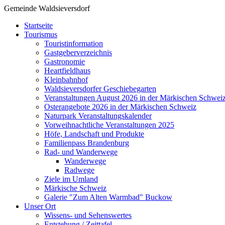
Gemeinde Waldsieversdorf
Startseite
Tourismus
Touristinformation
Gastgeberverzeichnis
Gastronomie
Heartfieldhaus
Kleinbahnhof
Waldsieversdorfer Geschiebegarten
Veranstaltungen August 2026 in der Märkischen Schwei
Osterangebote 2026 in der Märkischen Schweiz
Naturpark Veranstaltungskalender
Vorweihnachtliche Veranstaltungen 2025
Höfe, Landschaft und Produkte
Familienpass Brandenburg
Rad- und Wanderwege
Wanderwege
Radwege
Ziele im Umland
Märkische Schweiz
Galerie "Zum Alten Warmbad" Buckow
Unser Ort
Wissens- und Sehenswertes
Entstehung / Zeittafel