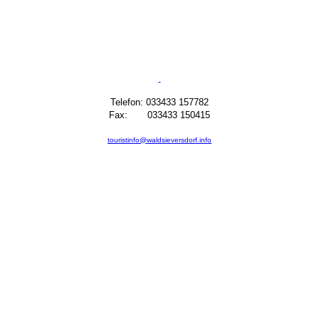
Telefon: 033433 157782
Fax: 033433 150415
touristinfo@waldsieversdorf.info