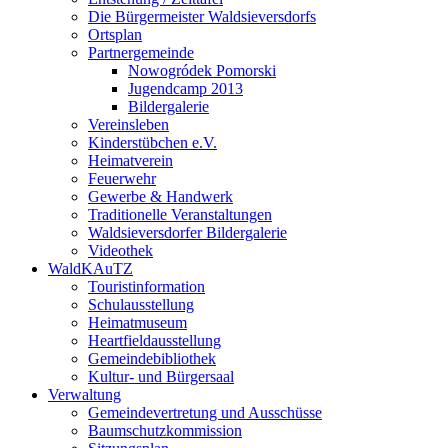
Die Bürgermeister Waldsieversdorfs
Ortsplan
Partnergemeinde
Nowogródek Pomorski
Jugendcamp 2013
Bildergalerie
Vereinsleben
Kinderstübchen e.V.
Heimatverein
Feuerwehr
Gewerbe & Handwerk
Traditionelle Veranstaltungen
Waldsieversdorfer Bildergalerie
Videothek
WaldKAuTZ
Touristinformation
Schulausstellung
Heimatmuseum
Heartfieldausstellung
Gemeindebibliothek
Kultur- und Bürgersaal
Verwaltung
Gemeindevertretung und Ausschüsse
Baumschutzkommission