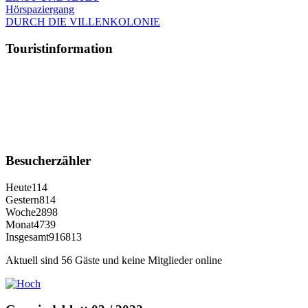
Hörspaziergang
DURCH DIE VILLENKOLONIE
Touristinformation
Besucherzähler
Heute
114
Gestern
814
Woche
2898
Monat
4739
Insgesamt
916813
Aktuell sind 56 Gäste und keine Mitglieder online