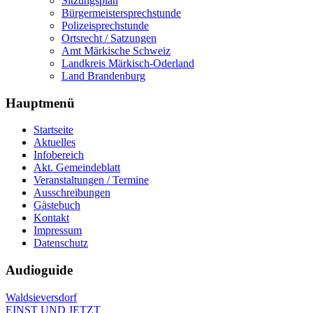
Sitzungsplan
Bürgermeistersprechstunde
Polizeisprechstunde
Ortsrecht / Satzungen
Amt Märkische Schweiz
Landkreis Märkisch-Oderland
Land Brandenburg
Hauptmenü
Startseite
Aktuelles
Infobereich
Akt. Gemeindeblatt
Veranstaltungen / Termine
Ausschreibungen
Gästebuch
Kontakt
Impressum
Datenschutz
Audioguide
Waldsieversdorf
EINST UND JETZT