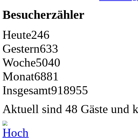
Besucherzähler
Heute
246
Gestern
633
Woche
5040
Monat
6881
Insgesamt
918955
Aktuell sind 48 Gäste und k