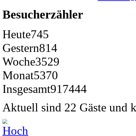
Besucherzähler
Heute
745
Gestern
814
Woche
3529
Monat
5370
Insgesamt
917444
Aktuell sind 22 Gäste und k