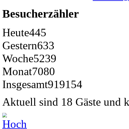
Besucherzähler
Heute
445
Gestern
633
Woche
5239
Monat
7080
Insgesamt
919154
Aktuell sind 18 Gäste und k