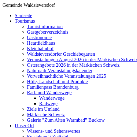
Gemeinde Waldsieversdorf
Startseite
Tourismus
Touristinformation
Gastgeberverzeichnis
Gastronomie
Heartfieldhaus
Kleinbahnhof
Waldsieversdorfer Geschiebegarten
Veranstaltungen August 2026 in der Märkischen Schwei
Osterangebote 2026 in der Märkischen Schweiz
Naturpark Veranstaltungskalender
Vorweihnachtliche Veranstaltungen 2025
Höfe, Landschaft und Produkte
Familienpass Brandenburg
Rad- und Wanderwege
Wanderwege
Radwege
Ziele im Umland
Märkische Schweiz
Galerie "Zum Alten Warmbad" Buckow
Unser Ort
Wissens- und Sehenswertes
Entstehung / Zeittafel