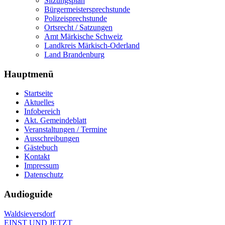
Sitzungsplan
Bürgermeistersprechstunde
Polizeisprechstunde
Ortsrecht / Satzungen
Amt Märkische Schweiz
Landkreis Märkisch-Oderland
Land Brandenburg
Hauptmenü
Startseite
Aktuelles
Infobereich
Akt. Gemeindeblatt
Veranstaltungen / Termine
Ausschreibungen
Gästebuch
Kontakt
Impressum
Datenschutz
Audioguide
Waldsieversdorf
EINST UND JETZT