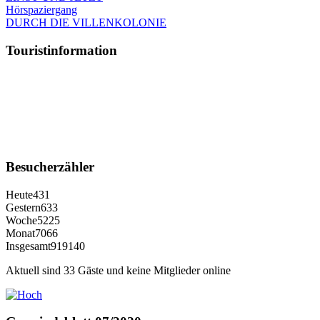
Hörspaziergang
DURCH DIE VILLENKOLONIE
Touristinformation
Besucherzähler
Heute
431
Gestern
633
Woche
5225
Monat
7066
Insgesamt
919140
Aktuell sind 33 Gäste und keine Mitglieder online