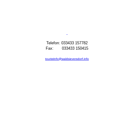
Telefon: 033433 157782
Fax: 033433 150415
touristinfo@waldsieversdorf.info