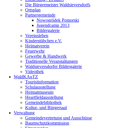
Die Bürgermeister Waldsieversdorfs
Ortsplan
Partnergemeinde
Nowogródek Pomorski
Jugendcamp 2013
Bildergalerie
Vereinsleben
Kinderstübchen e.V.
Heimatverein
Feuerwehr
Gewerbe & Handwerk
Traditionelle Veranstaltungen
Waldsieversdorfer Bildergalerie
Videothek
WaldKAuTZ
Touristinformation
Schulausstellung
Heimatmuseum
Heartfieldausstellung
Gemeindebibliothek
Kultur- und Bürgersaal
Verwaltung
Gemeindevertretung und Ausschüsse
Baumschutzkommission