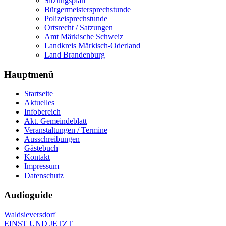
Sitzungsplan
Bürgermeistersprechstunde
Polizeisprechstunde
Ortsrecht / Satzungen
Amt Märkische Schweiz
Landkreis Märkisch-Oderland
Land Brandenburg
Hauptmenü
Startseite
Aktuelles
Infobereich
Akt. Gemeindeblatt
Veranstaltungen / Termine
Ausschreibungen
Gästebuch
Kontakt
Impressum
Datenschutz
Audioguide
Waldsieversdorf
EINST UND JETZT