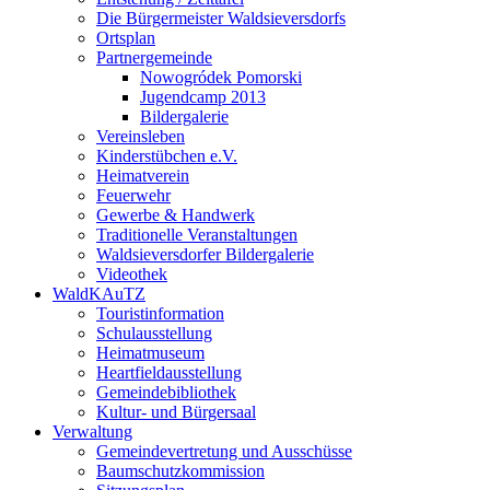
Die Bürgermeister Waldsieversdorfs
Ortsplan
Partnergemeinde
Nowogródek Pomorski
Jugendcamp 2013
Bildergalerie
Vereinsleben
Kinderstübchen e.V.
Heimatverein
Feuerwehr
Gewerbe & Handwerk
Traditionelle Veranstaltungen
Waldsieversdorfer Bildergalerie
Videothek
WaldKAuTZ
Touristinformation
Schulausstellung
Heimatmuseum
Heartfieldausstellung
Gemeindebibliothek
Kultur- und Bürgersaal
Verwaltung
Gemeindevertretung und Ausschüsse
Baumschutzkommission