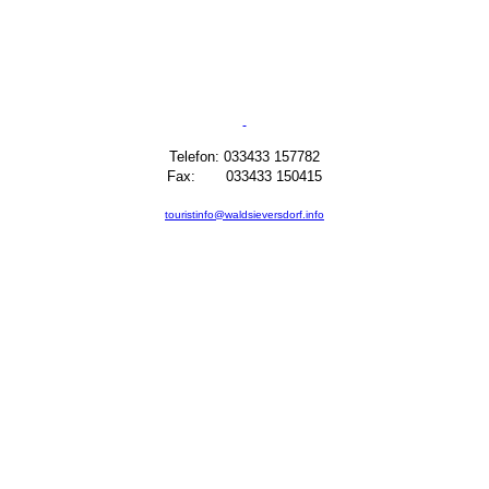
Telefon: 033433 157782
Fax: 033433 150415
touristinfo@waldsieversdorf.info