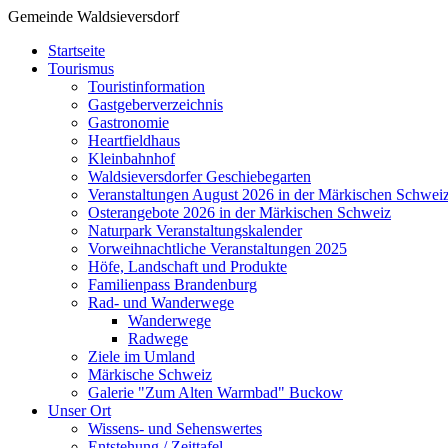
Gemeinde Waldsieversdorf
Startseite
Tourismus
Touristinformation
Gastgeberverzeichnis
Gastronomie
Heartfieldhaus
Kleinbahnhof
Waldsieversdorfer Geschiebegarten
Veranstaltungen August 2026 in der Märkischen Schwei
Osterangebote 2026 in der Märkischen Schweiz
Naturpark Veranstaltungskalender
Vorweihnachtliche Veranstaltungen 2025
Höfe, Landschaft und Produkte
Familienpass Brandenburg
Rad- und Wanderwege
Wanderwege
Radwege
Ziele im Umland
Märkische Schweiz
Galerie "Zum Alten Warmbad" Buckow
Unser Ort
Wissens- und Sehenswertes
Entstehung / Zeittafel