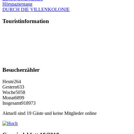
Hörspaziergang
DURCH DIE VILLENKOLONIE
Touristinformation
Besucherzähler
Heute
264
Gestern
633
Woche
5058
Monat
6899
Insgesamt
918973
Aktuell sind 19 Gäste und keine Mitglieder online