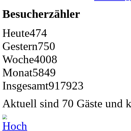
Besucherzähler
Heute
474
Gestern
750
Woche
4008
Monat
5849
Insgesamt
917923
Aktuell sind 70 Gäste und k