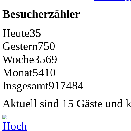
Besucherzähler
Heute
35
Gestern
750
Woche
3569
Monat
5410
Insgesamt
917484
Aktuell sind 15 Gäste und k