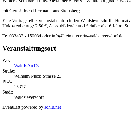
Winter - Seminar Hans-Alexander v. Voss "Wählte Ungnade, wo Ge
mit Gerd-Ulrich Herrmann aus Strausberg
Eine Vortragsreihe, veranstaltet durch den Waldsieversdorfer Heimatv
Unkostenbeitrag: 2,50 €, Auszubildende und Schüler ab 16 Jahre, St
Te. 033433 - 150034 oder info@heimatverein-waldsieversdorf.de
Veranstaltungsort
Wo:
WaldKAuTZ
Straße:
Wilhelm-Pieck-Strasse 23
PLZ:
15377
Stadt:
Waldsieversdorf
EventList powered by
schlu.net