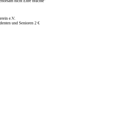
horsam nicht Ehre brachte"
erein e.V.
udenten und Senioren 2 €