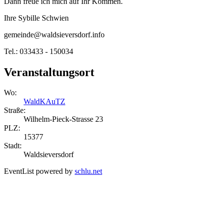
Dann freue ich mich auf Ihr Kommen.
Ihre Sybille Schwien
gemeinde@waldsieversdorf.info
Tel.: 033433 - 150034
Veranstaltungsort
Wo:
WaldKAuTZ
Straße:
Wilhelm-Pieck-Strasse 23
PLZ:
15377
Stadt:
Waldsieversdorf
EventList powered by
schlu.net