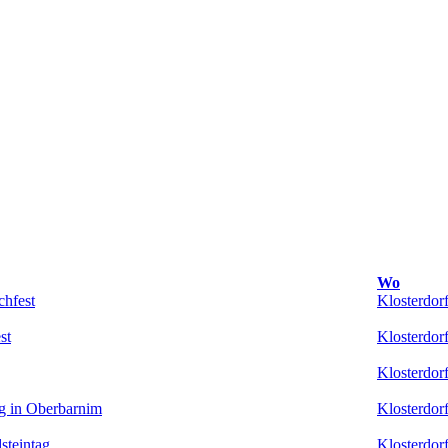
Wo
chfest
Klosterdor
st
Klosterdor
Klosterdor
ng in Oberbarnim
Klosterdor
steintag
Klosterdor