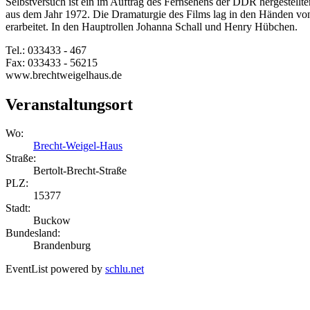
Selbstversuch ist ein im Auftrag des Fernsehens der DDR hergestell
aus dem Jahr 1972. Die Dramaturgie des Films lag in den Händen v
erarbeitet. In den Hauptrollen Johanna Schall und Henry Hübchen.
Tel.: 033433 - 467
Fax: 033433 - 56215
www.brechtweigelhaus.de
Veranstaltungsort
Wo:
Brecht-Weigel-Haus
Straße:
Bertolt-Brecht-Straße
PLZ:
15377
Stadt:
Buckow
Bundesland:
Brandenburg
EventList powered by
schlu.net