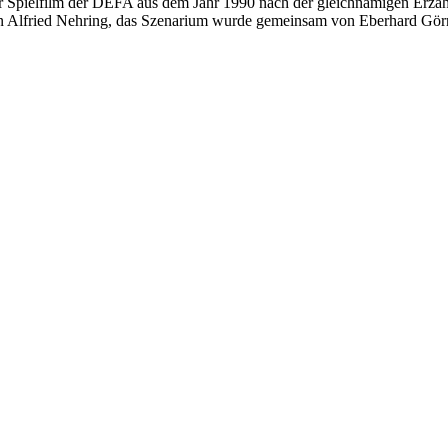
ter Spielfilm der DEFA aus dem Jahr 1990 nach der gleichnamigen Erzä
on Alfried Nehring, das Szenarium wurde gemeinsam von Eberhard Gör