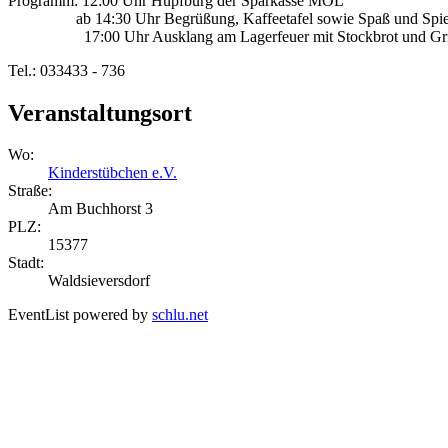
Programm: 12:00 Uhr Hüpfburg der Sparkasse MOL
ab 14:30 Uhr Begrüßung, Kaffeetafel sowie Spaß und Spiel au
17:00 Uhr Ausklang am Lagerfeuer mit Stockbrot und Gr
Tel.: 033433 - 736
Veranstaltungsort
Wo:
Kinderstübchen e.V.
Straße:
Am Buchhorst 3
PLZ:
15377
Stadt:
Waldsieversdorf
EventList powered by
schlu.net